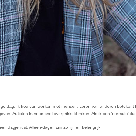
ge dag. Ik hou van werken met mensen. Leren van anderen betekent heel
ven. Autisten kunnen snel overprikkeld raken. Als ik een ‘normale’ dag
n dagje rust. Alleen-dagen zijn zo fijn en belangrijk.