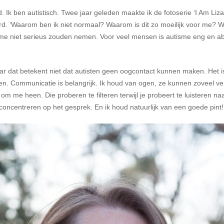
nd. Ik ben autistisch. Twee jaar geleden maakte ik de fotoserie ‘I Am Li
rd. ‘Waarom ben ik niet normaal? Waarom is dit zo moeilijk voor me? 
en me niet serieus zouden nemen. Voor veel mensen is autisme eng en a
r dat betekent niet dat autisten geen oogcontact kunnen maken. Het is
n. Communicatie is belangrijk. Ik houd van ogen, ze kunnen zoveel vertel
 om me heen. Die proberen te filteren terwijl je probeert te luisteren n
st te concentreren op het gesprek. En ik houd natuurlijk van een goede pint!