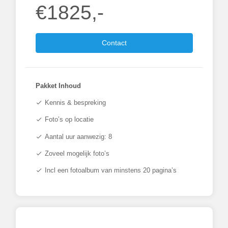
€1825,-
Contact
Pakket Inhoud
Kennis & bespreking
check
Foto’s op locatie
check
Aantal uur aanwezig: 8
check
Zoveel mogelijk foto’s
check
Incl een fotoalbum van minstens 20 pagina’s
check