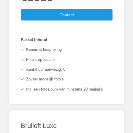
Contact
Pakket Inhoud
Kennis & bespreking
check
Foto’s op locatie
check
Aantal uur aanwezig: 6
check
Zoveel mogelijk foto’s
check
Incl een fotoalbum van minstens 20 pagina’s
check
Bruiloft Luxe