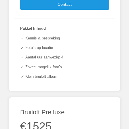
Contact
Pakket Inhoud
Kennis & bespreking
check
Foto’s op locatie
check
Aantal uur aanwezig: 4
check
Zoveel mogelijk foto’s
check
Klein bruiloft album
check
Bruiloft Pre luxe
€1525