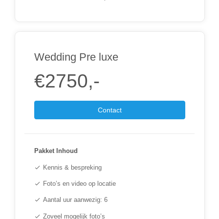
Wedding Pre luxe
€2750,-
Contact
Pakket Inhoud
Kennis & bespreking
check
Foto’s en video op locatie
check
Aantal uur aanwezig: 6
check
Zoveel mogelijk foto’s
check