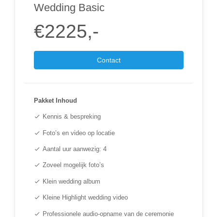
Wedding Basic
€2225,-
Contact
Pakket Inhoud
Kennis & bespreking
check
Foto’s en video op locatie
check
Aantal uur aanwezig: 4
check
Zoveel mogelijk foto’s
check
Klein wedding album
check
Kleine Highlight wedding video
check
Professionele audio-opname van de ceremonie
check