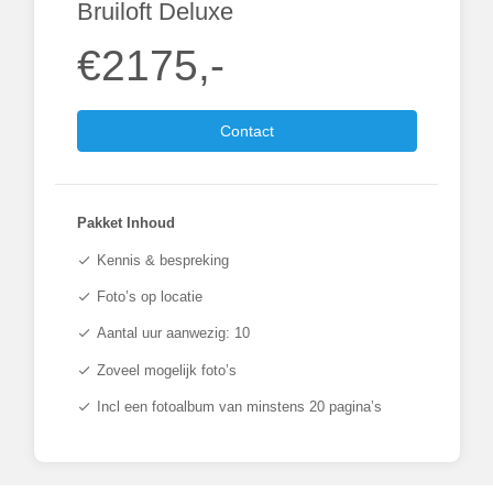
Bruiloft Deluxe
€2175,-
Contact
Pakket Inhoud
Kennis & bespreking
check
Foto’s op locatie
check
Aantal uur aanwezig: 10
check
Zoveel mogelijk foto’s
check
Incl een fotoalbum van minstens 20 pagina’s
check