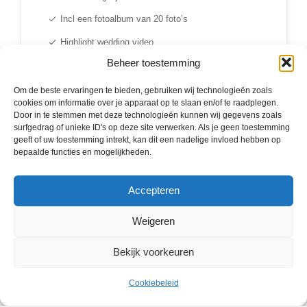
Incl een fotoalbum van 20 foto’s
check
Highlight wedding video
check
Beheer toestemming
Professionele audio-opname van de ceremonie
check
Om de beste ervaringen te bieden, gebruiken wij technologieën zoals
cookies om informatie over je apparaat op te slaan en/of te raadplegen.
Door in te stemmen met deze technologieën kunnen wij gegevens zoals
surfgedrag of unieke ID's op deze site verwerken. Als je geen toestemming
geeft of uw toestemming intrekt, kan dit een nadelige invloed hebben op
Wedding Luxe
bepaalde functies en mogelijkheden.
€3225,-
Accepteren
Weigeren
Contact
Bekijk voorkeuren
Pakket Inhoud
Cookiebeleid
Kennis & bespreking
check