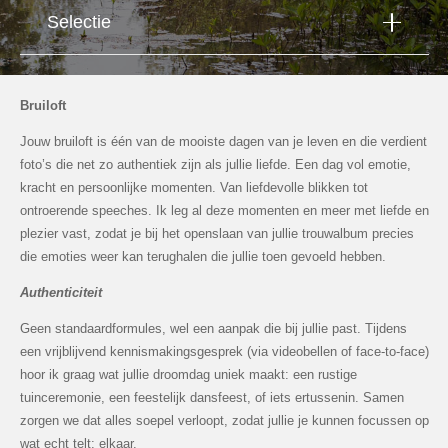
Selectie
Bruiloft
Jouw bruiloft is één van de mooiste dagen van je leven en die verdient
foto’s die net zo authentiek zijn als jullie liefde. Een dag vol emotie,
kracht en persoonlijke momenten. Van liefdevolle blikken tot
ontroerende speeches. Ik leg al deze momenten en meer met liefde en
plezier vast, zodat je bij het openslaan van jullie trouwalbum precies
die emoties weer kan terughalen die jullie toen gevoeld hebben.
Authenticiteit
Geen standaardformules, wel een aanpak die bij jullie past. Tijdens
een vrijblijvend kennismakingsgesprek (via videobellen of face-to-face)
hoor ik graag wat jullie droomdag uniek maakt: een rustige
tuinceremonie, een feestelijk dansfeest, of iets ertussenin. Samen
zorgen we dat alles soepel verloopt, zodat jullie je kunnen focussen op
wat echt telt: elkaar.