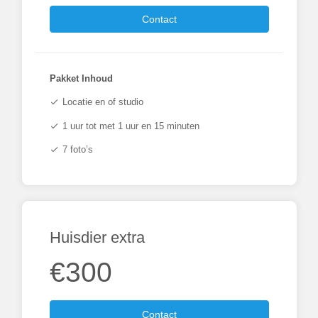
Contact
Pakket Inhoud
Locatie en of studio
check
1 uur tot met 1 uur en 15 minuten
check
7 foto’s
check
Huisdier extra
€300
Contact