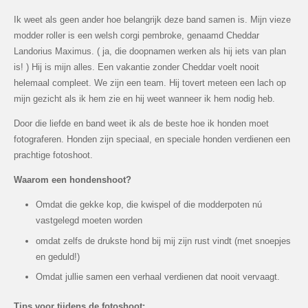
Ik weet als geen ander hoe belangrijk deze band samen is. Mijn vieze
modder roller is een welsh corgi pembroke, genaamd Cheddar
Landorius Maximus. ( ja, die doopnamen werken als hij iets van plan
is! ) Hij is mijn alles. Een vakantie zonder Cheddar voelt nooit
helemaal compleet. We zijn een team. Hij tovert meteen een lach op
mijn gezicht als ik hem zie en hij weet wanneer ik hem nodig heb.
Door die liefde en band weet ik als de beste hoe ik honden moet
fotograferen. Honden zijn speciaal, en speciale honden verdienen een
prachtige fotoshoot.
Waarom een hondenshoot?
Omdat die gekke kop, die kwispel of die modderpoten nú
vastgelegd moeten worden
omdat zelfs de drukste hond bij mij zijn rust vindt (met snoepjes
en geduld!)
Omdat jullie samen een verhaal verdienen dat nooit vervaagt.
Tips voor tijdens de fotoshoot: