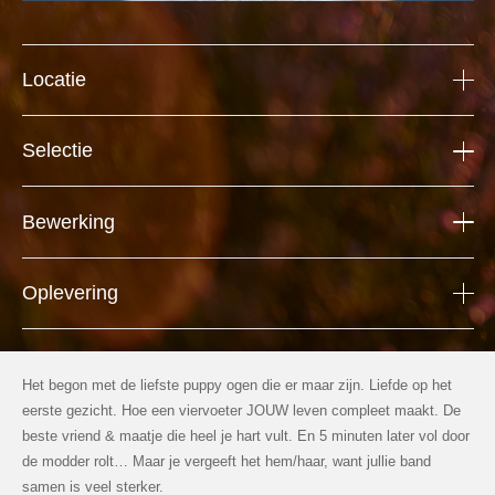
Locatie
Selectie
Bewerking
Oplevering
Het begon met de liefste puppy ogen die er maar zijn. Liefde op het
eerste gezicht. Hoe een viervoeter JOUW leven compleet maakt. De
beste vriend & maatje die heel je hart vult. En 5 minuten later vol door
de modder rolt… Maar je vergeeft het hem/haar, want jullie band
samen is veel sterker.