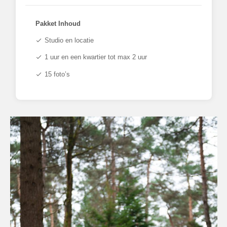
Pakket Inhoud
Studio en locatie
check
1 uur en een kwartier tot max 2 uur
check
15 foto’s
check