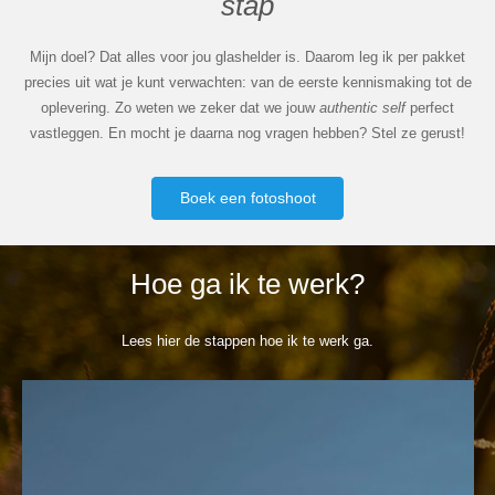
stap
Mijn doel? Dat alles voor jou glashelder is. Daarom leg ik per pakket
precies uit wat je kunt verwachten: van de eerste kennismaking tot de
oplevering. Zo weten we zeker dat we jouw
authentic self
perfect
vastleggen. En mocht je daarna nog vragen hebben? Stel ze gerust!
Boek een fotoshoot
Hoe ga ik te werk?
Lees hier de stappen hoe ik te werk ga.