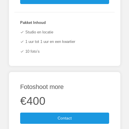
Pakket Inhoud
Studio en locatie
check
1 uur tot 1 uur en een kwartier
check
10 foto’s
check
Fotoshoot more
€400
Contact