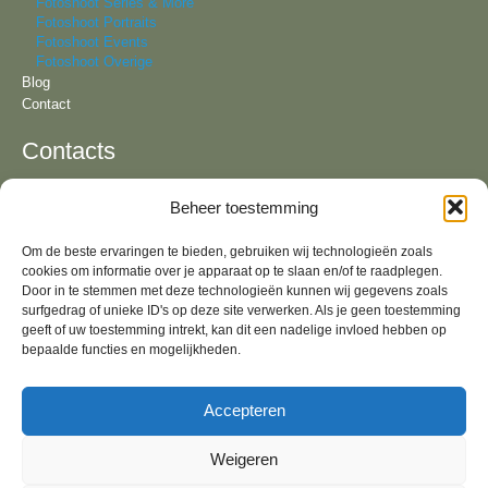
Fotoshoot Series & More
Fotoshoot Portraits
Fotoshoot Events
Fotoshoot Overige
Blog
Contact
Contacts
Beheer toestemming
Tel:
+31 6 81 57 94 55
KvK:
64092321
Om de beste ervaringen te bieden, gebruiken wij technologieën zoals
Email:
info@lizavandeven.nl
cookies om informatie over je apparaat op te slaan en/of te raadplegen.
Adres:
Geldrop & fotostudio in Oirschot, Noord-
Brabant
Door in te stemmen met deze technologieën kunnen wij gegevens zoals
surfgedrag of unieke ID's op deze site verwerken. Als je geen toestemming
Algemene Voorwaarden
geeft of uw toestemming intrekt, kan dit een nadelige invloed hebben op
bepaalde functies en mogelijkheden.
Socials
Accepteren
Weigeren