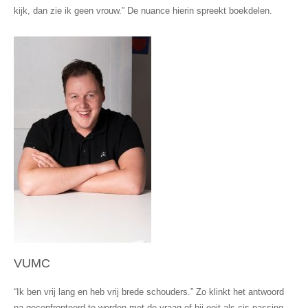
kijk, dan zie ik geen vrouw.” De nuance hierin spreekt boekdelen.
VUMC
“Ik ben vrij lang en heb vrij brede schouders.” Zo klinkt het antwoord
na geconfronteerd te worden met de vraag of hij ooit als cis-passing