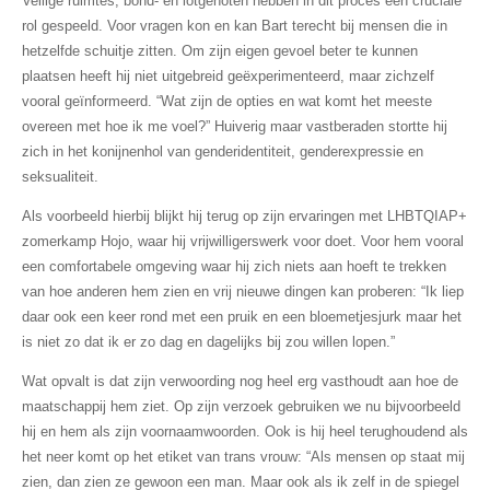
Veilige ruimtes, bond- en lotgenoten hebben in dit proces een cruciale
rol gespeeld. Voor vragen kon en kan Bart terecht bij mensen die in
hetzelfde schuitje zitten. Om zijn eigen gevoel beter te kunnen
plaatsen heeft hij niet uitgebreid geëxperimenteerd, maar zichzelf
vooral geïnformeerd. “Wat zijn de opties en wat komt het meeste
overeen met hoe ik me voel?” Huiverig maar vastberaden stortte hij
zich in het konijnenhol van genderidentiteit, genderexpressie en
seksualiteit.
Als voorbeeld hierbij blijkt hij terug op zijn ervaringen met LHBTQIAP+
zomerkamp Hojo, waar hij vrijwilligerswerk voor doet. Voor hem vooral
een comfortabele omgeving waar hij zich niets aan hoeft te trekken
van hoe anderen hem zien en vrij nieuwe dingen kan proberen: “Ik liep
daar ook een keer rond met een pruik en een bloemetjesjurk maar het
is niet zo dat ik er zo dag en dagelijks bij zou willen lopen.”
Wat opvalt is dat zijn verwoording nog heel erg vasthoudt aan hoe de
maatschappij hem ziet. Op zijn verzoek gebruiken we nu bijvoorbeeld
hij en hem als zijn voornaamwoorden. Ook is hij heel terughoudend als
het neer komt op het etiket van trans vrouw: “Als mensen op staat mij
zien, dan zien ze gewoon een man. Maar ook als ik zelf in de spiegel