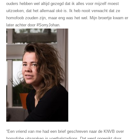
ouders hebben wel altijd gezegd dat ik alles voor mijzelf moest
uitzoeken, dat het allemaal oké is. Ik heb nooit verwacht dat ze
homofoob zouden zijn, maar eng was het wel. Mijn broertje kwam er
later achter door #SorryJohan.
“Een vriend van me had een brief geschreven naar de KNVB over
homofobe uitspraken in voetbalstadions. Dat werd opgepikt door