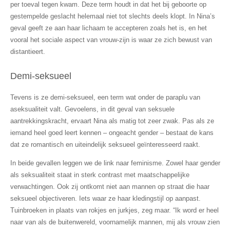
per toeval tegen kwam. Deze term houdt in dat het bij geboorte op
gestempelde geslacht helemaal niet tot slechts deels klopt. In Nina’s
geval geeft ze aan haar lichaam te accepteren zoals het is, en het
vooral het sociale aspect van vrouw-zijn is waar ze zich bewust van
distantieert.
Demi-seksueel
Tevens is ze demi-seksueel, een term wat onder de paraplu van
aseksualiteit valt. Gevoelens, in dit geval van seksuele
aantrekkingskracht, ervaart Nina als matig tot zeer zwak. Pas als ze
iemand heel goed leert kennen – ongeacht gender – bestaat de kans
dat ze romantisch en uiteindelijk seksueel geïnteresseerd raakt.
In beide gevallen leggen we de link naar feminisme. Zowel haar gender
als seksualiteit staat in sterk contrast met maatschappelijke
verwachtingen. Ook zij ontkomt niet aan mannen op straat die haar
seksueel objectiveren. Iets waar ze haar kledingstijl op aanpast.
Tuinbroeken in plaats van rokjes en jurkjes, zeg maar. “Ik word er heel
naar van als de buitenwereld, voornamelijk mannen, mij als vrouw zien