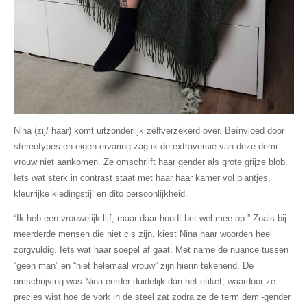
Nina (zij/ haar) komt uitzonderlijk zelfverzekerd over. Beïnvloed door
stereotypes en eigen ervaring zag ik de extraversie van deze demi-
vrouw niet aankomen. Ze omschrijft haar gender als grote grijze blob.
Iets wat sterk in contrast staat met haar haar kamer vol plantjes,
kleurrijke kledingstijl en dito persoonlijkheid.
“Ik heb een vrouwelijk lijf, maar daar houdt het wel mee op.” Zoals bij
meerderde mensen die niet cis zijn, kiest Nina haar woorden heel
zorgvuldig. Iets wat haar soepel af gaat. Met name de nuance tussen
“geen man” en “niet helemaal vrouw” zijn hierin tekenend. De
omschrijving was Nina eerder duidelijk dan het etiket, waardoor ze
precies wist hoe de vork in de steel zat zodra ze de term demi-gender