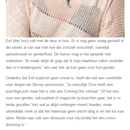
Eef (die/ hun) valt met de deur in huis. Er is nog geen vraag gesteld of
die steekt al van wal met hoe die zichzelf omschrijft, namelijk
panseksueel en genderfluid. De humor mag in het gesprek niet
ontbreken: “Ik maak altijd de grap dat ik mijn haarkleur vaker verander
dan m’n beddengoed,” iets wat ook op kan gaan voor hun gender.
Ondanks dat Eef expliciet geen vrouw is, heeft die wel een voorliefde
voor dingen als Disney prinsessen: “Ja natuurlijk Elza heeft een
prachtige jurk maar het is ook een Coming-Out verhaal.” Of het nou
over een gender, seksualiteit of magische ijs-krachten gaat, het is in
beide gevallen “iets wat je altijd verborgen moest houden, maar
uiteindelijk merk je dat het helemaal geen slecht ding is en het los kan
laten. Mulan was ook een obsessie voor mij omdat het een cross-
dressing is.”