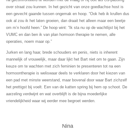
over straat zou kunnen. In het gezicht van onze goedlachse host is
een gevecht gaande tussen ongemak en hoop. “Ook heb ik krullen dus
ook al zou ik het laten groeien, dan draait het alleen maar een beetje
om m’n hoofd heen.” De hoop wint: “Ik sta nu op de wachtlijst bij het
VUMC en dan ben ik van plan hormoon therapie te nemen, alle
operaties, noem maar op.”
Jurken en lang haar, brede schouders en penis, niets is inherent
mannelijk of vrouwelijk, maar daar lijkt het Bart niet om te gaan. Zijn
keuze om te wachten met zich feminien te presenteren tot na een
hormoontherapie is weliswaar deels te verklaren door het kiezen van
een pad met minste weerstand, maar bovenal door waar Bart zichzelf
het prettigst bij voelt. Een van de katten spring bij hem op schoot. De
aarzeling verdwijnt en wat overblijft is de bijna moederlijke
vriendelijkheid waar wij eerder mee begroet werden.
Nina