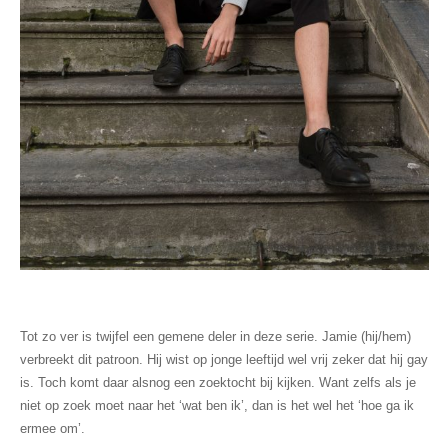
Tot zo ver is twijfel een gemene deler in deze serie. Jamie (hij/hem)
verbreekt dit patroon. Hij wist op jonge leeftijd wel vrij zeker dat hij gay
is. Toch komt daar alsnog een zoektocht bij kijken. Want zelfs als je
niet op zoek moet naar het ‘wat ben ik’, dan is het wel het ‘hoe ga ik
ermee om’.