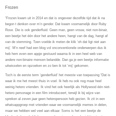
Frozen
“Frozen kwam uit in 2014 en dat is ongeveer dezelfde tijd dat ik na
begon t denken over m’n gender. Dat kwam voornamelijk door Ruby
Rose. Die is ook genderfluid. Geen man, geen vrouw, niet non-binair,
een beetje het één door het andere heen, hangt van de dag, hangt af
van de stemming. Toen voelde ik meten de klik ‘oh dat ligt niet aan
mij’. M’n neef had een blog vol onconventionele onderwerpen dus ik
heb hem even een appje gestuurd waarna ik in een heel web van
andere non-binaire mensen belandde. Dan ga je een beetje informatie
uitwisselen en opzoeken en zo ben ik tot ‘mij’ gekomen.
Toch is de eerste term ‘genderfluid’ het meeste van toepassing “Dat is
waar ik me het meest thuis in voel. Ik heb nu ook nog maar heel
weinig hetero vrienden. Ik vind het ook heerlijk als Hollywood één niet-
hetero personage in een film introduceert, terwijl ik bij wijze van
spreken al zeven jaar geen heteropersoon heb gezien. Ik zit in een
whatsappgroep met vrienden waar we voornamelijk memes in delen,
maar we hebben wel veel aan elkaar. Soms is het een beetje de