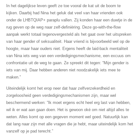
In het dagelijkse leven geeft ze toe vooral de kat uit de boom te
kijken. Daarbij had Nina het geluk dat veel van haar vrienden ook
onder de LHBTQIAP+ paraplu vallen. Zij konden haar een duwtje in de
rug geven op de weg naar zelf-definiëring. Deze go-with-the-flow
aanpak werkt totaal tegenovergesteld als het gaat over het uitspreken
van haar gender of seksualiteit. Haar vriend is bijvoorbeeld wel op de
hoogte, maar haar ouders niet. Ergens heeft de laid-back mentaliteit
van Nina iets weg van een verdedigingsmechanisme, een excuus om
confrontatie uit de weg te gaan. Ze spreekt dit tegen: “Mijn gender is
iets van mij. Daar hebben anderen niet noodzakelijk iets mee te
maken.”
Uiteindelijk komt het erop neer dat haar zelfverzekerdheid en
zorgeloosheid geen verdedigingsmechanismen zijn, maar wel
beschermend werken: “Ik moet ergens echt heel erg last van hebben,
wil ik er wat aan gaan doen. Het is gewoon oké om niet altijd alles te
weten. Alles komt op een gegeven moment wel goed. Natuurlijk kan
dat lang naar zijn met alle vragen die je hebt, maar uiteindelijk kom het
vanzelf op je pad terecht.”