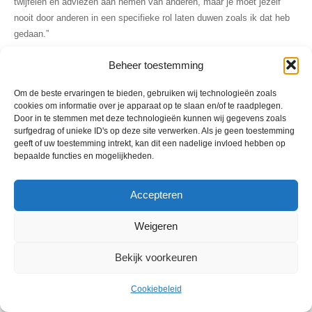
twijfelen en adviezen aan nemen van anderen, maar je moet jezelf
nooit door anderen in een specifieke rol laten duwen zoals ik dat heb
gedaan.”
Beheer toestemming
Om de beste ervaringen te bieden, gebruiken wij technologieën zoals
cookies om informatie over je apparaat op te slaan en/of te raadplegen.
Door in te stemmen met deze technologieën kunnen wij gegevens zoals
surfgedrag of unieke ID's op deze site verwerken. Als je geen toestemming
Aidan
geeft of uw toestemming intrekt, kan dit een nadelige invloed hebben op
bepaalde functies en mogelijkheden.
Accepteren
Weigeren
Bekijk voorkeuren
Cookiebeleid