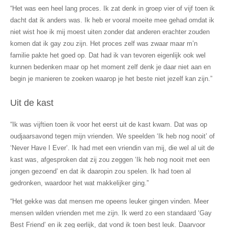
“Het was een heel lang proces. Ik zat denk in groep vier of vijf toen ik
dacht dat ik anders was. Ik heb er vooral moeite mee gehad omdat ik
niet wist hoe ik mij moest uiten zonder dat anderen erachter zouden
komen dat ik gay zou zijn. Het proces zelf was zwaar maar m’n
familie pakte het goed op. Dat had ik van tevoren eigenlijk ook wel
kunnen bedenken maar op het moment zelf denk je daar niet aan en
begin je manieren te zoeken waarop je het beste niet jezelf kan zijn.”
Uit de kast
“Ik was vijftien toen ik voor het eerst uit de kast kwam. Dat was op
oudjaarsavond tegen mijn vrienden. We speelden ‘Ik heb nog nooit’ of
‘Never Have I Ever’. Ik had met een vriendin van mij, die wel al uit de
kast was, afgesproken dat zij zou zeggen ‘Ik heb nog nooit met een
jongen gezoend’ en dat ik daaropin zou spelen. Ik had toen al
gedronken, waardoor het wat makkelijker ging.”
“Het gekke was dat mensen me opeens leuker gingen vinden. Meer
mensen wilden vrienden met me zijn. Ik werd zo een standaard ‘Gay
Best Friend’ en ik zeg eerlijk, dat vond ik toen best leuk. Daarvoor