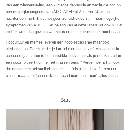
van een wietverslaving, een klinische depressie en wacht die nog op
een mogelijke diagnose van ADD, ADHD of Autisme. “Juist nu ik
nuchter ben merk ik dat het geen zenuwtrekjes zijn, maar mogelijke
symptomen van ADHD.” Het belang van al deze labels ligt ook bij Eef
zelf “Ik weet dan gewoon wat het is en hoe ik er mee om moet gaan.”
Popcultuur en memes leveren een hoop escapisme maar ook
wijsheden op “De enige die je kan labelen ben je zelf. Als een kat in
een doos gaat zitten is het hartstikke leuk maar als je een kat zelf in
een doos forceert kom je met krassen terug.” Verder noemt hun ook
dat gender een seksualiteit een reis is: “als je nu denkt ‘ik ben non-
binair’, maar later ‘oh nee ik ben toch binair trans-man’, alles prima.”
Bart