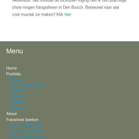
Nederland. Net voordat de lockdown inging heb ik hun prachtige
show mogen fotograferen in Den Bosch. Benieuwd naar wat
voor muziek ze maken? Klik
hier
Menu
Home
Portfolio
Honden
Music photography
Portraits
Series
Wedding
Events
About
Fotoshoot boeken
Fotoshoot Bruiloft
Fotoshoot Honden
Fotoshoot Familie