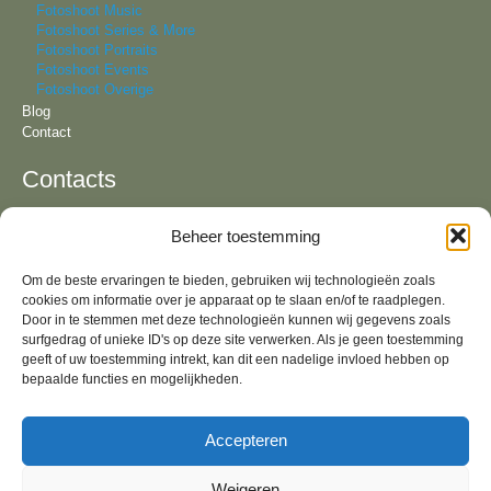
Fotoshoot Music
Fotoshoot Series & More
Fotoshoot Portraits
Fotoshoot Events
Fotoshoot Overige
Blog
Contact
Contacts
Beheer toestemming
Tel:
+31 6 81 57 94 55
KvK:
64092321
Om de beste ervaringen te bieden, gebruiken wij technologieën zoals
Email:
info@lizavandeven.nl
cookies om informatie over je apparaat op te slaan en/of te raadplegen.
Adres:
Geldrop & fotostudio in Oirschot, Noord-
Brabant
Door in te stemmen met deze technologieën kunnen wij gegevens zoals
surfgedrag of unieke ID's op deze site verwerken. Als je geen toestemming
Algemene Voorwaarden
geeft of uw toestemming intrekt, kan dit een nadelige invloed hebben op
bepaalde functies en mogelijkheden.
Socials
Accepteren
Weigeren