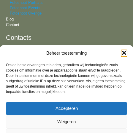
Fotoshoot Portraits
Fotoshoot Events
Fotoshoot Overige
Blog
Contact
Contacts
Beheer toestemming
Tel:
+31 6 81 57 94 55
KvK:
64092321
Om de beste ervaringen te bieden, gebruiken wij technologieën zoals
Email:
info@lizavandeven.nl
cookies om informatie over je apparaat op te slaan en/of te raadplegen.
Adres:
Geldrop & fotostudio in Oirschot, Noord-
Brabant
Door in te stemmen met deze technologieën kunnen wij gegevens zoals
surfgedrag of unieke ID's op deze site verwerken. Als je geen toestemming
Algemene Voorwaarden
geeft of uw toestemming intrekt, kan dit een nadelige invloed hebben op
bepaalde functies en mogelijkheden.
Socials
Accepteren
Weigeren