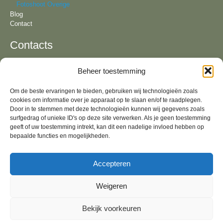
Fotoshoot Overige
Blog
Contact
Contacts
Beheer toestemming
Tel:
+31 6 81 57 94 55
KvK:
64092321
Om de beste ervaringen te bieden, gebruiken wij technologieën zoals
Email:
info@lizavandeven.nl
cookies om informatie over je apparaat op te slaan en/of te raadplegen.
Adres:
Geldrop & fotostudio in Oirschot, Noord-
Brabant
Door in te stemmen met deze technologieën kunnen wij gegevens zoals
surfgedrag of unieke ID's op deze site verwerken. Als je geen toestemming
Algemene Voorwaarden
geeft of uw toestemming intrekt, kan dit een nadelige invloed hebben op
bepaalde functies en mogelijkheden.
Socials
Accepteren
Weigeren
Bekijk voorkeuren
2026 All rights reserved Liza van de Ven | Created and developed by