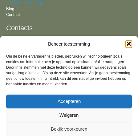
Fotoshoot Overige
Blog
Contact
Contacts
Beheer toestemming
Tel:
+31 6 81 57 94 55
KvK:
64092321
Om de beste ervaringen te bieden, gebruiken wij technologieën zoals
Email:
info@lizavandeven.nl
cookies om informatie over je apparaat op te slaan en/of te raadplegen.
Adres:
Geldrop & fotostudio in Oirschot, Noord-
Brabant
Door in te stemmen met deze technologieën kunnen wij gegevens zoals
surfgedrag of unieke ID's op deze site verwerken. Als je geen toestemming
Algemene Voorwaarden
geeft of uw toestemming intrekt, kan dit een nadelige invloed hebben op
bepaalde functies en mogelijkheden.
Socials
Accepteren
Weigeren
Bekijk voorkeuren
2026 All rights reserved Liza van de Ven | Created and developed by