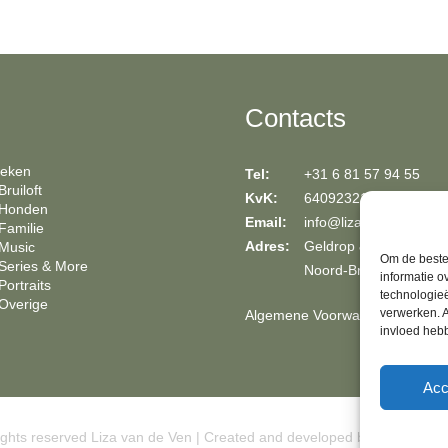
Contacts
oeken
Tel:
+31 6 81 57 94 55
ruiloft
KvK:
64092321
 Honden
Email:
info@lizavandeven.nl
Familie
Adres:
Geldrop & fotostudio in
Music
Om de beste 
Series & More
Noord-
Brabant
informatie o
Portraits
technologieë
Overige
verwerken. A
Algemene Voorwaarden
invloed heb
Acc
rights reserved Liza van de Ven | Created and developed by
Impact Pre