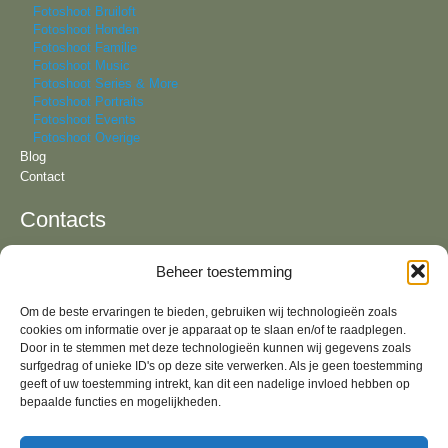
Fotoshoot Bruiloft
Fotoshoot Honden
Fotoshoot Familie
Fotoshoot Music
Fotoshoot Series & More
Fotoshoot Portraits
Fotoshoot Events
Fotoshoot Overige
Blog
Contact
Contacts
Beheer toestemming
Tel:
+31 6 81 57 94 55
KvK:
64092321
Om de beste ervaringen te bieden, gebruiken wij technologieën zoals
Email:
info@lizavandeven.nl
cookies om informatie over je apparaat op te slaan en/of te raadplegen.
Adres:
Geldrop & fotostudio in Oirschot, Noord-
Brabant
Door in te stemmen met deze technologieën kunnen wij gegevens zoals
surfgedrag of unieke ID's op deze site verwerken. Als je geen toestemming
Algemene Voorwaarden
geeft of uw toestemming intrekt, kan dit een nadelige invloed hebben op
bepaalde functies en mogelijkheden.
Socials