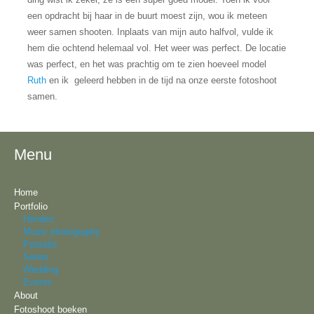
een opdracht bij haar in de buurt moest zijn, wou ik meteen
weer samen shooten. Inplaats van mijn auto halfvol, vulde ik
hem die ochtend helemaal vol. Het weer was perfect. De locatie
was perfect, en het was prachtig om te zien hoeveel model
Ruth
en ik geleerd hebben in de tijd na onze eerste fotoshoot
samen.
Menu
Home
Portfolio
Honden
Music photography
Portraits
Series
Wedding
Events
About
Fotoshoot boeken